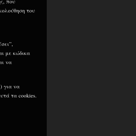
ς, που
κολούθηση του
σει”,
αι με κώδικα
αι να
) για να
τά τα cookies.