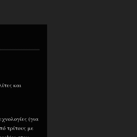
λίτες και
τεχνολογίες (για
πό τρίτους με
ookies στον